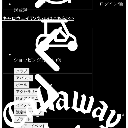
ログイン/新
規登録
キャロウェイアパレルはこちら>>>
ショッピングカート
(
0
)
クラブ
アパレル
ボール
アクセサリー
限定アイテム
ウィメンズ
認定中古クラブ
ブランド
ストア・イベント