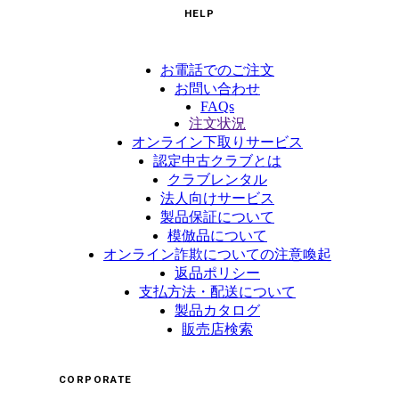
HELP
お電話でのご注文
お問い合わせ
FAQs
注文状況
オンライン下取りサービス
認定中古クラブとは
クラブレンタル
法人向けサービス
製品保証について
模倣品について
オンライン詐欺についての注意喚起
返品ポリシー
支払方法・配送について
製品カタログ
販売店検索
CORPORATE