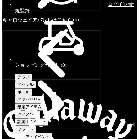
ログイン/新
規登録
キャロウェイアパレルはこちら>>>
ショッピングカート
(
0
)
クラブ
アパレル
ボール
アクセサリー
限定アイテム
ウィメンズ
認定中古クラブ
ブランド
ストア・イベント