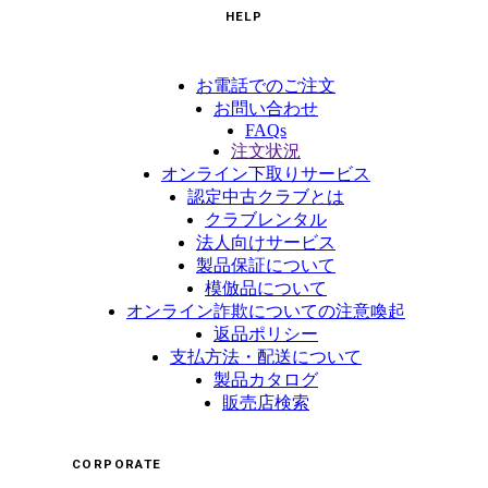
HELP
お電話でのご注文
お問い合わせ
FAQs
注文状況
オンライン下取りサービス
認定中古クラブとは
クラブレンタル
法人向けサービス
製品保証について
模倣品について
オンライン詐欺についての注意喚起
返品ポリシー
支払方法・配送について
製品カタログ
販売店検索
CORPORATE