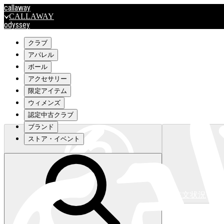
callaway
CALLAWAY
odyssey
ODYSSEY
travismathew
クラブ
アパレル
ボール
outlet
アクセサリー
OUTLET
限定アイテム
ウィメンズ
キャロウェイアパレルはこちら>>>
認定中古クラブ
ブランド
ストア・イベント
注文状況
キャロウェイアパレルはこちら>>>