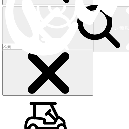
ログイン/新
ショッピングカート
(
0
)