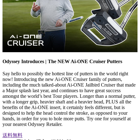
Odyssey Introduces | The NEW Ai-ONE Cruiser Putters
Say hello to possibly the hottest line of putters in the world right
now! Introducing the new Ai-ONE Cruiser family of putters,
including the much talked-about Ai-ONE Jailbird Cruiser that made
a Major splash last year, and continues to have great success
amongst the world’s best Tour players. Longer than a normal putter,
with a longer grip, heavier shaft and a heavier head, PLUS all the
benefits of the Ai-ONE insert, it certainly feels different, but is
designed to help the head control the stroke, as opposed to your
hands, in order for you to hole more putts. Try one for yourself at
your nearest Odyssey Retailer.
送料無料