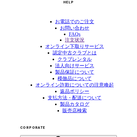
HELP
お電話でのご注文
お問い合わせ
FAQs
注文状況
オンライン下取りサービス
認定中古クラブとは
クラブレンタル
法人向けサービス
製品保証について
模倣品について
オンライン詐欺についての注意喚起
返品ポリシー
支払方法・配送について
製品カタログ
販売店検索
CORPORATE