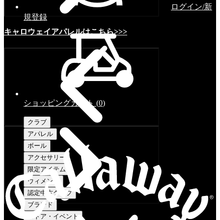
ログイン/新
規登録
キャロウェイアパレルはこちら>>>
ショッピングカート
(
0
)
クラブ
アパレル
ボール
アクセサリー
限定アイテム
ウィメンズ
認定中古クラブ
ブランド
ストア・イベント