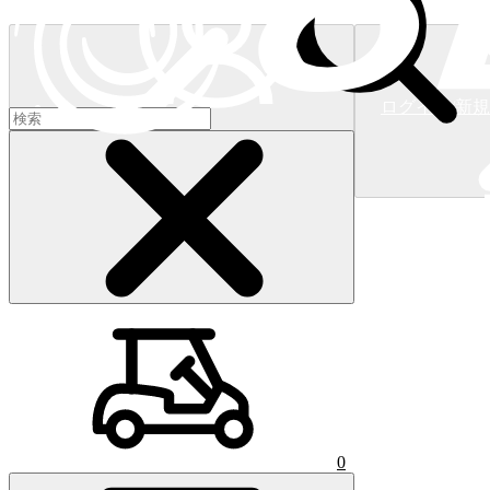
ログイン/新
ショッピングカート
(
0
)
0