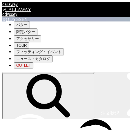
callaway
CALLAWAY
odyssey
ODYSSEY
travismathew
パター
限定パター
アクセサリー
outlet
TOUR
OUTLET
フィッティング・イベント
ニュース・カタログ
キャロウェイアパレルはこちら>>>
OUTLET
注文状況
キャロウェイアパレルはこちら>>>