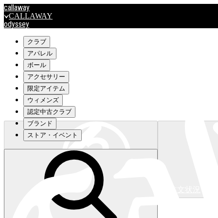
callaway
CALLAWAY
odyssey
ODYSSEY
travismathew
クラブ
アパレル
ボール
outlet
アクセサリー
OUTLET
限定アイテム
ウィメンズ
キャロウェイアパレルはこちら>>>
認定中古クラブ
ブランド
ストア・イベント
注文状況
キャロウェイアパレルはこちら>>>