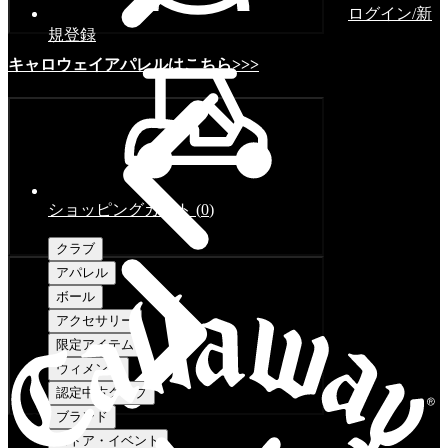
ログイン/新
規登録
キャロウェイアパレルはこちら>>>
ショッピングカート
(
0
)
クラブ
アパレル
ボール
アクセサリー
限定アイテム
ウィメンズ
認定中古クラブ
ブランド
ストア・イベント