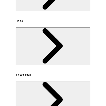
企業概要
LEGAL
サステナビリティの取り組み（日本）
サステナビリティの取り組み（米国/英語）
ヒストリー
採用情報
利用規約
REWARDS
オンラインストア利用規約
プライバシーポリシー
特定商取引法に基づく表示
古物営業法に基づく表示