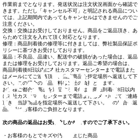
作業前までとなります。発送状況は注文状況画面から確認で
きます。ただし「キャンセル不可」と明記される商品につい
ては、上記期間内であってもキャンセルはできませんのでご
注意ください。
交換：交換はお受けしておりません。商品をご返品頂き、あ
らためて注文を入れて頂く対応となります。
修理：商品到着後の修理等に付きましては、弊社製品保証ポ
リシーに基づきお受けしております。
返品：不良品、品違い、配送中の破損があった場合は、返品
または修理をお受けしております。返品ご希望の場合は、
商品到着後8日以内に本社カスタマーセンターまで電話また
はメールにてご連絡頂き、当該商品を指定場所へ返送して下
さい。この場合の返品送料は当社の負担とします。
お客様ご都合で商品を返品する場合は、商品到着後8日以内
に本社カスタマーセンターまで電話またはメールにてご連絡
頂き、当該商品を指定場所へ返送して下さい。この場合の返
品送料はお客様のご負担となります。
次の商品の返品はお受け致しかねますのでご了承下さい。
・お客様のもとでキズや汚れが生じた商品