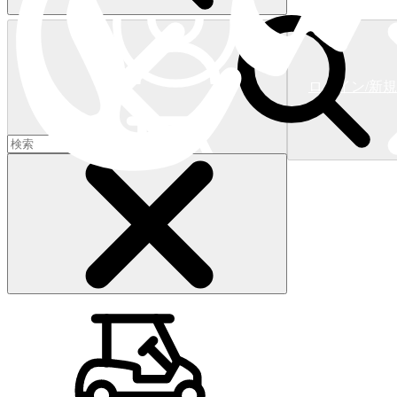
ログイン/新
ショッピングカート
(
0
)