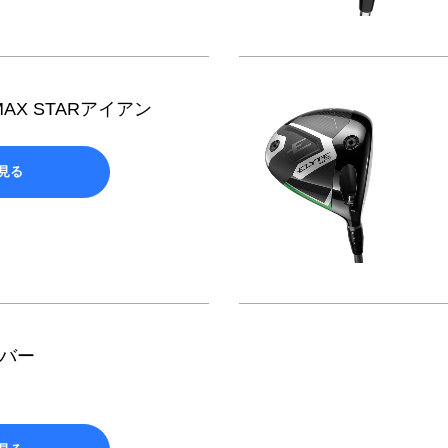
/MAX STARアイアン
見る
イバー