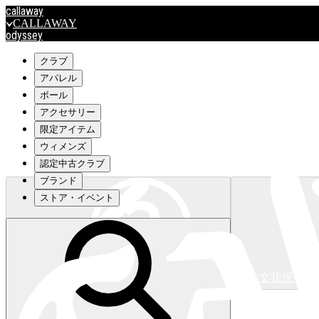
callaway
CALLAWAY
odyssey
ODYSSEY
travismathew
クラブ
アパレル
ボール
outlet
アクセサリー
OUTLET
限定アイテム
ウィメンズ
キャロウェイアパレルはこちら>>>
認定中古クラブ
ブランド
ストア・イベント
注文状況
キャロウェイアパレルはこちら>>>