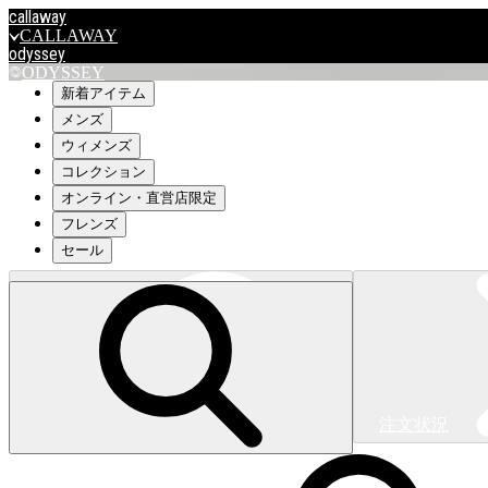
callaway
CALLAWAY
odyssey
ODYSSEY
travismathew
新着アイテム
メンズ
ウィメンズ
outlet
コレクション
OUTLET
オンライン・直営店限定
フレンズ
キャロウェイアパレルはこちら>>>
セール
注文状況
キャロウェイアパレルはこちら>>>