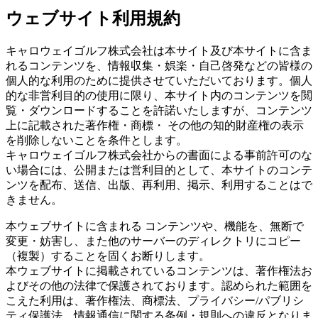
ウェブサイト利用規約
キャロウェイゴルフ株式会社は本サイト及び本サイトに含ま
れるコンテンツを、情報収集・娯楽・自己啓発などの皆様の
個人的な利用のために提供させていただいております。個人
的な非営利目的の使用に限り、本サイト内のコンテンツを閲
覧・ダウンロードすることを許諾いたしますが、コンテンツ
上に記載された著作権・商標・ その他の知的財産権の表示
を削除しないことを条件とします。
キャロウェイゴルフ株式会社からの書面による事前許可のな
い場合には、公開または営利目的として、本サイトのコンテ
ンツを配布、送信、出版、再利用、掲示、利用することはで
きません。
本ウェブサイトに含まれる コンテンツや、機能を、無断で
変更・妨害し、また他のサーバーのディレクトリにコピー
（複製）することを固くお断りします。
本ウェブサイトに掲載されているコンテンツは、著作権法お
よびその他の法律で保護されております。認められた範囲を
こえた利用は、著作権法、商標法、プライバシー/パブリシ
ティ保護法、情報通信に関する条例・規則への違反となりま