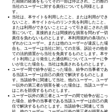
た期限の経過をもってその一部は停止され、この際の
当社のユーザーに対する責任についても同様としま
す。
当社は、本サイトを利用したこと、または利用ができ
ないこと、本サイトからのリンク先を利用したこと、
または利用ができないことによって引き起こされた損
害について、直接的または間接的な損害を問わず一切
責任を負わないものとします。本利用規約の条項のい
ずれかにユーザー、または他のユーザーが違反した場
合も、ユーザーは当社に対しての主張、訴訟その他全
ての法的措置から当社を免責するものとします。本サ
イト利用により発生した通信料についてユーザーに争
いが生じた場合も、当社は免責されるものとします。
ユーザー間で紛争が起こった場合、紛争の当事者であ
る当該ユーザーは自己の責任で解決するものとしま
す。当該紛争に関連して当社、他のユーザー、ユーザ
ー以外の第三者が損害を被った場合は、当該ユーザー
はこれを賠償するものとします。
ユーザー以外の第三者とユーザーの間で紛争が起こっ
た場合、紛争の当事者である当該ユーザーは自己の責
任で解決するものとします。当該紛争に関連して当
社、他のユーザー、ユーザー以外の第三者が損害を被