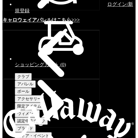
ログイン/新
規登録
キャロウェイアパレルはこちら>>>
ショッピングカート
(
0
)
クラブ
アパレル
ボール
アクセサリー
限定アイテム
ウィメンズ
認定中古クラブ
ブランド
ストア・イベント