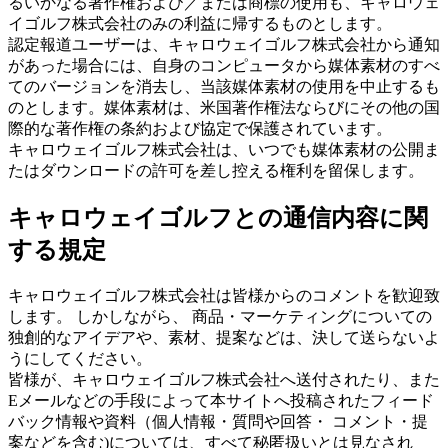
るいかなる著作権および／または商標の使用も、キャロウェ
イゴルフ株式会社のみの利益に帰するものとします。
認定報道ユーザーは、キャロウェイゴルフ株式会社から通知
があった場合には、自身のコンピュータから媒体素材のすべ
てのバージョンを消去し、当該媒体素材の使用を中止するも
のとします。媒体素材は、米国著作権法ならびにその他の国
際的な著作権の条約および協定で保護されています。
キャロウェイゴルフ株式会社は、いつでも媒体素材の公開ま
たはダウンロードの許可を差し控える権利を留保します。
キャロウェイゴルフとの通信内容に関
する規定
キャロウェイゴルフ株式会社は皆様からのコメントを歓迎致
します。 しかしながら、 商品・マーケティングについての
独創的なアイデアや、素材、提案などは、決して送らないよ
うにしてください。
皆様が、キャロウェイゴルフ株式会社へ送付されたり、また
Eメールなどの手段によって本サイトへ投稿されたフィード
バック情報や資料（個人情報・質問や回答・ コメント・提
案などを含む)については、すべて秘匿扱いとは見なされ