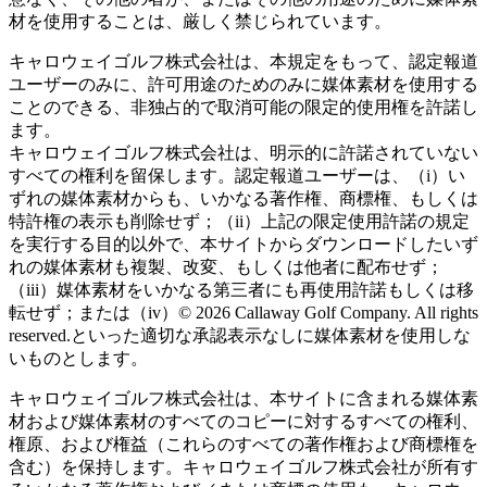
材を使用することは、厳しく禁じられています。
キャロウェイゴルフ株式会社は、本規定をもって、認定報道
ユーザーのみに、許可用途のためのみに媒体素材を使用する
ことのできる、非独占的で取消可能の限定的使用権を許諾し
ます。
キャロウェイゴルフ株式会社は、明示的に許諾されていない
すべての権利を留保します。認定報道ユーザーは、（i）い
ずれの媒体素材からも、いかなる著作権、商標権、もしくは
特許権の表示も削除せず；（ii）上記の限定使用許諾の規定
を実行する目的以外で、本サイトからダウンロードしたいず
れの媒体素材も複製、改変、もしくは他者に配布せず；
（iii）媒体素材をいかなる第三者にも再使用許諾もしくは移
転せず；または（iv）© 2026 Callaway Golf Company. All rights
reserved.といった適切な承認表示なしに媒体素材を使用しな
いものとします。
キャロウェイゴルフ株式会社は、本サイトに含まれる媒体素
材および媒体素材のすべてのコピーに対するすべての権利、
権原、および権益（これらのすべての著作権および商標権を
含む）を保持します。キャロウェイゴルフ株式会社が所有す