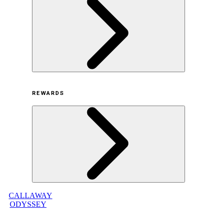
サステナビリティの取り組み（米国/英語）
ヒストリー
採用情報
利用規約
REWARDS
オンラインストア利用規約
プライバシーポリシー
特定商取引法に基づく表示
古物営業法に基づく表示
CALLAWAY
メンバープログラムについて
ODYSSEY
メンバープログラムFAQ