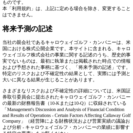
ものです。
本「利用規約」は、上記に定める場合を除き、変更すること
はできません。
将来予測の記述
当社の親会社であるキャロウェイゴルフ・カンパニーは、米
国における株式公開企業です。本サイトに含まれる、キャロ
ウェイゴルフ株式会社の事業に関する記述のうち、歴史的事
実でないものは、最初に執筆または掲載された時点での情報
および予想された事柄に基づく、「将来予測の記述」です。
特定のリスクおよび不確定性の結果として、実際には予測と
大いに異なる結果が生じることがあります。
さまざまなリスクおよび不確定性の詳細については、米国証
券取引委員会に提出されたキャロウェイゴルフ・カンパニー
の最新の財務報告書（10-Kまたは10-Q）に収録されている
「Management's Discussion and Analysis of Financial Condition
and Results of Operations - Certain Factors Affecting Callaway Golf
Company」（経営陣による財務状況および営業実績の議論お
よび分析 - キャロウェイゴルフ・カンパニーの業績に影響す