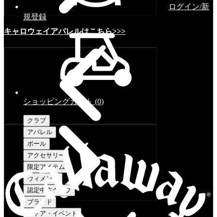
ログイン/新
規登録
キャロウェイアパレルはこちら>>>
ショッピングカート
(
0
)
クラブ
アパレル
ボール
アクセサリー
限定アイテム
ウィメンズ
認定中古クラブ
ブランド
ストア・イベント