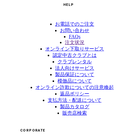
HELP
お電話でのご注文
お問い合わせ
FAQs
注文状況
オンライン下取りサービス
認定中古クラブとは
クラブレンタル
法人向けサービス
製品保証について
模倣品について
オンライン詐欺についての注意喚起
返品ポリシー
支払方法・配送について
製品カタログ
販売店検索
CORPORATE