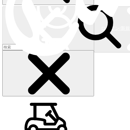
ログイン/新
ショッピングカート
(
0
)