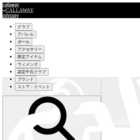
callaway
CALLAWAY
odyssey
ODYSSEY
travismathew
クラブ
アパレル
ボール
outlet
アクセサリー
OUTLET
限定アイテム
ウィメンズ
キャロウェイアパレルはこちら>>>
認定中古クラブ
ブランド
ストア・イベント
注文状況
キャロウェイアパレルはこちら>>>