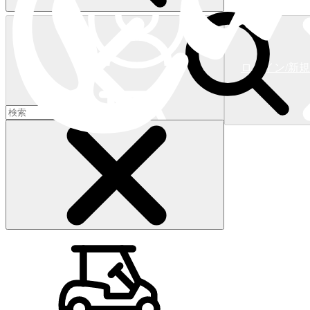
ログイン/新
ショッピングカート
(
0
)