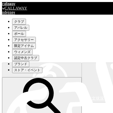
callaway
CALLAWAY
odyssey
ODYSSEY
travismathew
クラブ
アパレル
ボール
outlet
アクセサリー
OUTLET
限定アイテム
ウィメンズ
キャロウェイアパレルはこちら>>>
認定中古クラブ
ブランド
ストア・イベント
注文状況
キャロウェイアパレルはこちら>>>