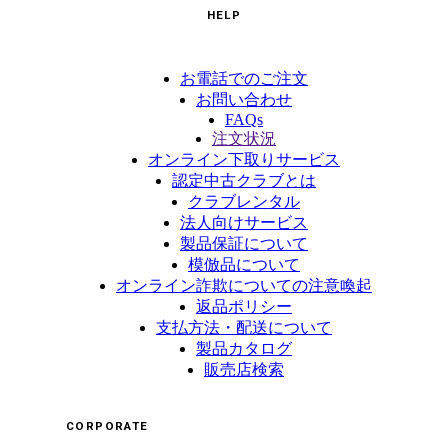
HELP
お電話でのご注文
お問い合わせ
FAQs
注文状況
オンライン下取りサービス
認定中古クラブとは
クラブレンタル
法人向けサービス
製品保証について
模倣品について
オンライン詐欺についての注意喚起
返品ポリシー
支払方法・配送について
製品カタログ
販売店検索
CORPORATE