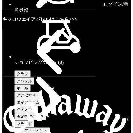
ログイン/新
規登録
キャロウェイアパレルはこちら>>>
ショッピングカート
(
0
)
クラブ
アパレル
ボール
アクセサリー
限定アイテム
ウィメンズ
認定中古クラブ
ブランド
ストア・イベント