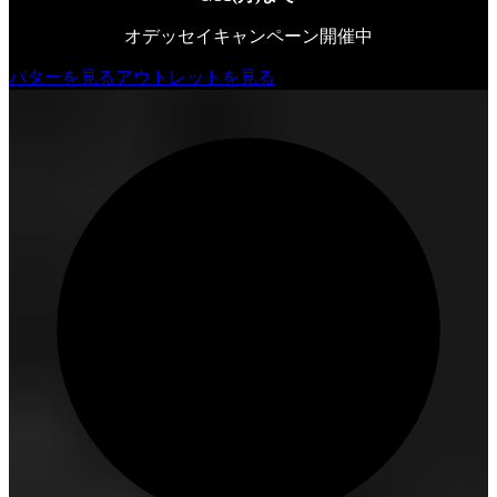
オデッセイキャンペーン開催中
パターを見る
アウトレットを見る