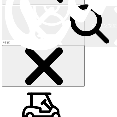
ログイン/新
ショッピングカート
(
0
)