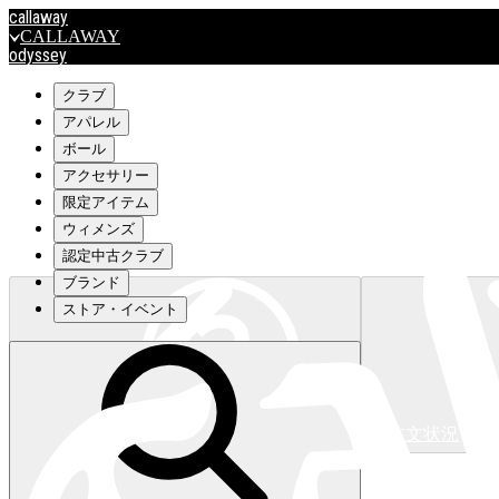
callaway
CALLAWAY
odyssey
ODYSSEY
travismathew
クラブ
アパレル
ボール
outlet
アクセサリー
OUTLET
限定アイテム
ウィメンズ
キャロウェイアパレルはこちら>>>
認定中古クラブ
ブランド
ストア・イベント
注文状況
キャロウェイアパレルはこちら>>>