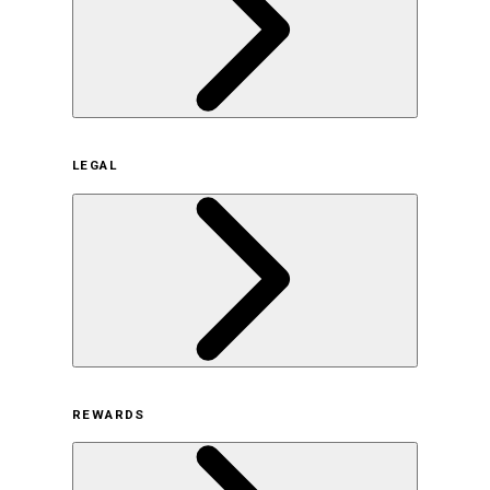
企業概要
LEGAL
サステナビリティの取り組み（日本）
サステナビリティの取り組み（米国/英語）
ヒストリー
採用情報
利用規約
REWARDS
オンラインストア利用規約
プライバシーポリシー
特定商取引法に基づく表示