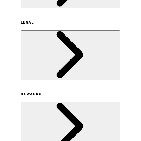
企業概要
LEGAL
サステナビリティの取り組み（日本）
サステナビリティの取り組み（米国/英語）
ヒストリー
採用情報
利用規約
REWARDS
オンラインストア利用規約
プライバシーポリシー
特定商取引法に基づく表示
古物営業法に基づく表示