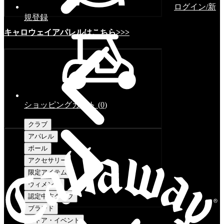
ログイン/新
規登録
キャロウェイアパレルはこちら>>>
ショッピングカート
(
0
)
クラブ
アパレル
ボール
アクセサリー
限定アイテム
ウィメンズ
認定中古クラブ
ブランド
ストア・イベント