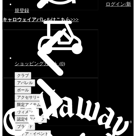
ログイン/新
規登録
キャロウェイアパレルはこちら>>>
ショッピングカート
(
0
)
クラブ
アパレル
ボール
アクセサリー
限定アイテム
ウィメンズ
認定中古クラブ
ブランド
ストア・イベント