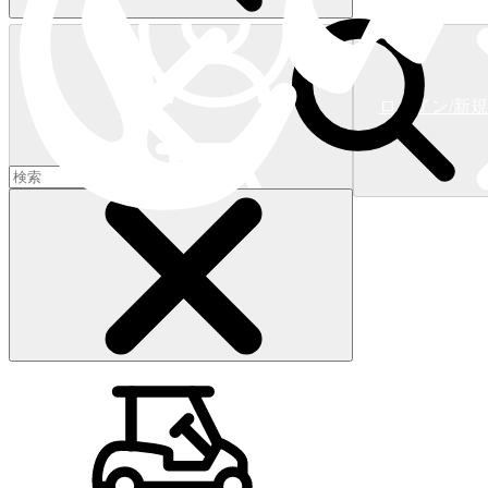
ログイン/新
ショッピングカート
(
0
)