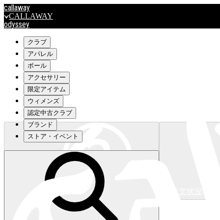
callaway
CALLAWAY
odyssey
ODYSSEY
travismathew
クラブ
アパレル
ボール
outlet
アクセサリー
OUTLET
限定アイテム
ウィメンズ
キャロウェイアパレルはこちら>>>
認定中古クラブ
ブランド
ストア・イベント
注文状況
キャロウェイアパレルはこちら>>>