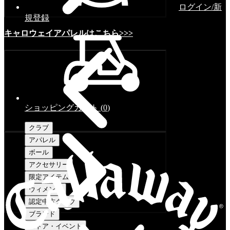
ログイン/新
規登録
キャロウェイアパレルはこちら>>>
ショッピングカート
(
0
)
クラブ
アパレル
ボール
アクセサリー
限定アイテム
ウィメンズ
認定中古クラブ
ブランド
ストア・イベント