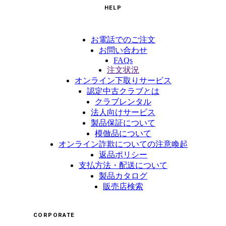
HELP
お電話でのご注文
お問い合わせ
FAQs
注文状況
オンライン下取りサービス
認定中古クラブとは
クラブレンタル
法人向けサービス
製品保証について
模倣品について
オンライン詐欺についての注意喚起
返品ポリシー
支払方法・配送について
製品カタログ
販売店検索
CORPORATE