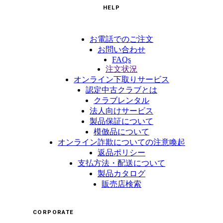
HELP
お電話でのご注文
お問い合わせ
FAQs
注文状況
オンライン下取りサービス
認定中古クラブとは
クラブレンタル
法人向けサービス
製品保証について
模倣品について
オンライン詐欺についての注意喚起
返品ポリシー
支払方法・配送について
製品カタログ
販売店検索
CORPORATE