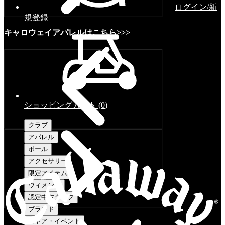
ログイン/新
規登録
キャロウェイアパレルはこちら>>>
ショッピングカート
(
0
)
クラブ
アパレル
ボール
アクセサリー
限定アイテム
ウィメンズ
認定中古クラブ
ブランド
ストア・イベント