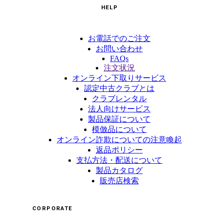
HELP
お電話でのご注文
お問い合わせ
FAQs
注文状況
オンライン下取りサービス
認定中古クラブとは
クラブレンタル
法人向けサービス
製品保証について
模倣品について
オンライン詐欺についての注意喚起
返品ポリシー
支払方法・配送について
製品カタログ
販売店検索
CORPORATE