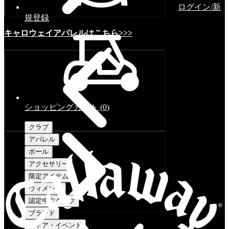
ログイン/新
規登録
キャロウェイアパレルはこちら>>>
ショッピングカート
(
0
)
クラブ
アパレル
ボール
アクセサリー
限定アイテム
ウィメンズ
認定中古クラブ
ブランド
ストア・イベント