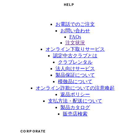
HELP
お電話でのご注文
お問い合わせ
FAQs
注文状況
オンライン下取りサービス
認定中古クラブとは
クラブレンタル
法人向けサービス
製品保証について
模倣品について
オンライン詐欺についての注意喚起
返品ポリシー
支払方法・配送について
製品カタログ
販売店検索
CORPORATE