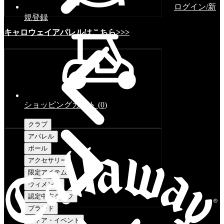
ログイン/新
規登録
キャロウェイアパレルはこちら>>>
ショッピングカート
(
0
)
クラブ
アパレル
ボール
アクセサリー
限定アイテム
ウィメンズ
認定中古クラブ
ブランド
ストア・イベント