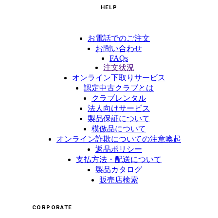
HELP
お電話でのご注文
お問い合わせ
FAQs
注文状況
オンライン下取りサービス
認定中古クラブとは
クラブレンタル
法人向けサービス
製品保証について
模倣品について
オンライン詐欺についての注意喚起
返品ポリシー
支払方法・配送について
製品カタログ
販売店検索
CORPORATE