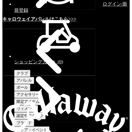
ログイン/新
規登録
キャロウェイアパレルはこちら>>>
ショッピングカート
(
0
)
クラブ
アパレル
ボール
アクセサリー
限定アイテム
ウィメンズ
認定中古クラブ
ブランド
ストア・イベント