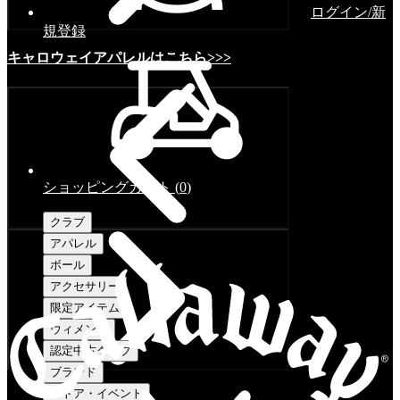
ログイン/新
規登録
キャロウェイアパレルはこちら>>>
ショッピングカート
(
0
)
クラブ
アパレル
ボール
アクセサリー
限定アイテム
ウィメンズ
認定中古クラブ
ブランド
ストア・イベント