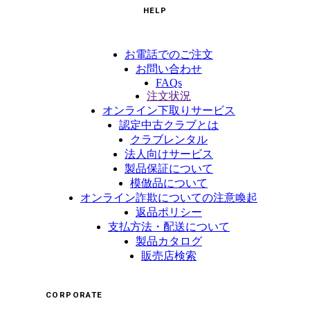
HELP
お電話でのご注文
お問い合わせ
FAQs
注文状況
オンライン下取りサービス
認定中古クラブとは
クラブレンタル
法人向けサービス
製品保証について
模倣品について
オンライン詐欺についての注意喚起
返品ポリシー
支払方法・配送について
製品カタログ
販売店検索
CORPORATE