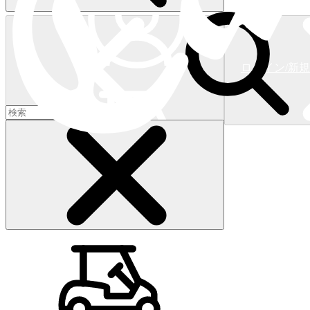
ログイン/新
ショッピングカート
(
0
)