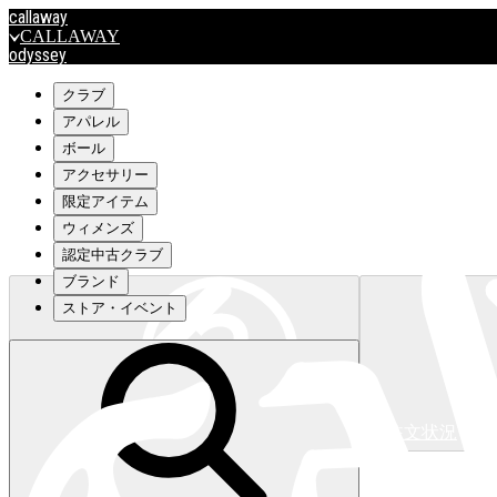
callaway
CALLAWAY
odyssey
ODYSSEY
travismathew
クラブ
アパレル
ボール
outlet
アクセサリー
OUTLET
限定アイテム
ウィメンズ
キャロウェイアパレルはこちら>>>
認定中古クラブ
ブランド
ストア・イベント
注文状況
キャロウェイアパレルはこちら>>>