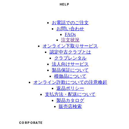
HELP
お電話でのご注文
お問い合わせ
FAQs
注文状況
オンライン下取りサービス
認定中古クラブとは
クラブレンタル
法人向けサービス
製品保証について
模倣品について
オンライン詐欺についての注意喚起
返品ポリシー
支払方法・配送について
製品カタログ
販売店検索
CORPORATE