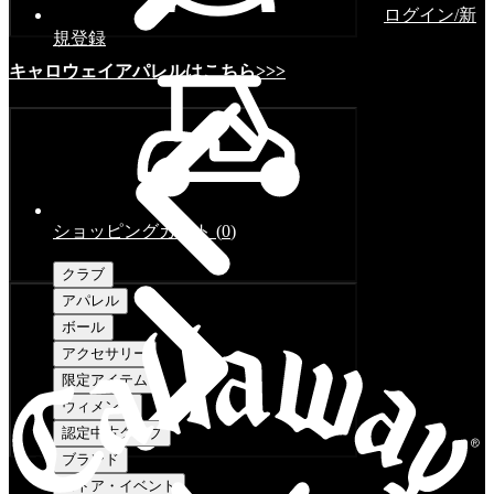
ログイン/新
規登録
キャロウェイアパレルはこちら>>>
ショッピングカート
(
0
)
クラブ
アパレル
ボール
アクセサリー
限定アイテム
ウィメンズ
認定中古クラブ
ブランド
ストア・イベント