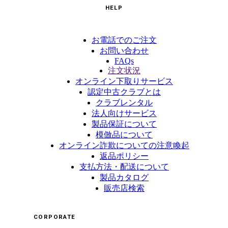
HELP
お電話でのご注文
お問い合わせ
FAQs
注文状況
オンライン下取りサービス
認定中古クラブとは
クラブレンタル
法人向けサービス
製品保証について
模倣品について
オンライン詐欺についての注意喚起
返品ポリシー
支払方法・配送について
製品カタログ
販売店検索
CORPORATE