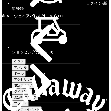
ログイン/新
規登録
キャロウェイアパレルはこちら>>>
ショッピングカート
(
0
)
クラブ
アパレル
ボール
アクセサリー
限定アイテム
ウィメンズ
認定中古クラブ
ブランド
ストア・イベント