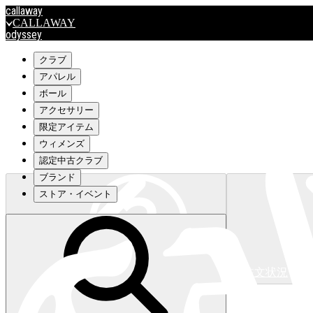
callaway
CALLAWAY
odyssey
ODYSSEY
travismathew
クラブ
アパレル
ボール
outlet
アクセサリー
OUTLET
限定アイテム
ウィメンズ
キャロウェイアパレルはこちら>>>
認定中古クラブ
ブランド
ストア・イベント
注文状況
キャロウェイアパレルはこちら>>>