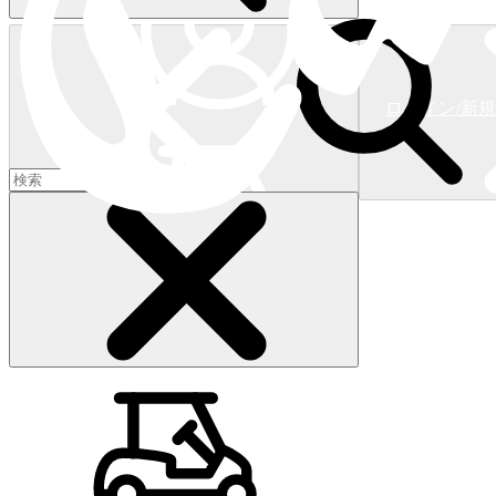
ログイン/新
ショッピングカート
(
0
)