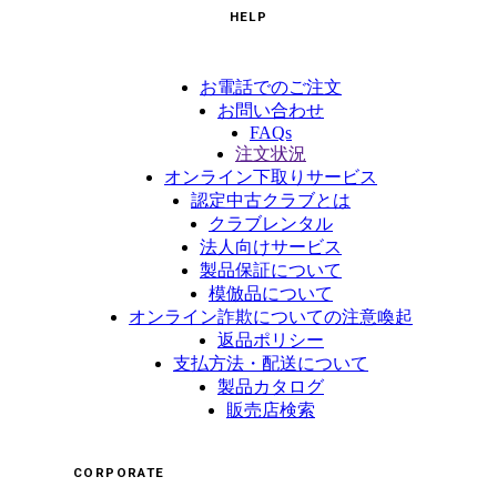
HELP
お電話でのご注文
お問い合わせ
FAQs
注文状況
オンライン下取りサービス
認定中古クラブとは
クラブレンタル
法人向けサービス
製品保証について
模倣品について
オンライン詐欺についての注意喚起
返品ポリシー
支払方法・配送について
製品カタログ
販売店検索
CORPORATE