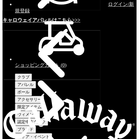
ログイン/新
規登録
キャロウェイアパレルはこちら>>>
ショッピングカート
(
0
)
クラブ
アパレル
ボール
アクセサリー
限定アイテム
ウィメンズ
認定中古クラブ
ブランド
ストア・イベント