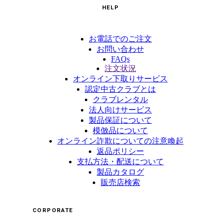
HELP
お電話でのご注文
お問い合わせ
FAQs
注文状況
オンライン下取りサービス
認定中古クラブとは
クラブレンタル
法人向けサービス
製品保証について
模倣品について
オンライン詐欺についての注意喚起
返品ポリシー
支払方法・配送について
製品カタログ
販売店検索
CORPORATE