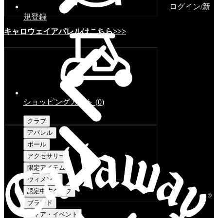
ログイン/新
規登録
キャロウェイアパレルはこちら>>>
ショッピングカート
(
0
)
クラブ
アパレル
ボール
アクセサリー
限定アイテム
ウィメンズ
認定中古クラブ
ブランド
ストア・イベント