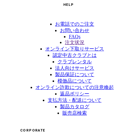
HELP
お電話でのご注文
お問い合わせ
FAQs
注文状況
オンライン下取りサービス
認定中古クラブとは
クラブレンタル
法人向けサービス
製品保証について
模倣品について
オンライン詐欺についての注意喚起
返品ポリシー
支払方法・配送について
製品カタログ
販売店検索
CORPORATE