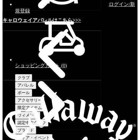
ログイン/新
規登録
キャロウェイアパレルはこちら>>>
ショッピングカート
(
0
)
クラブ
アパレル
ボール
アクセサリー
限定アイテム
ウィメンズ
認定中古クラブ
ブランド
ストア・イベント