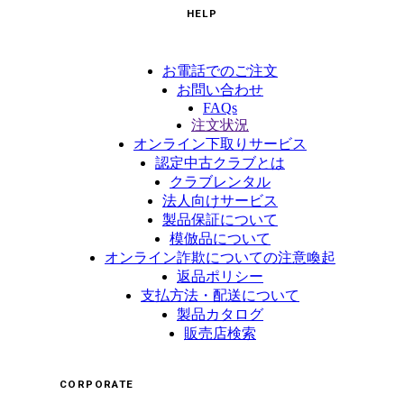
HELP
お電話でのご注文
お問い合わせ
FAQs
注文状況
オンライン下取りサービス
認定中古クラブとは
クラブレンタル
法人向けサービス
製品保証について
模倣品について
オンライン詐欺についての注意喚起
返品ポリシー
支払方法・配送について
製品カタログ
販売店検索
CORPORATE