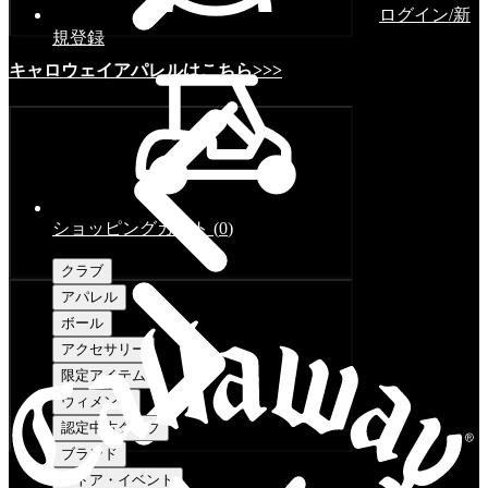
ログイン/新
規登録
キャロウェイアパレルはこちら>>>
ショッピングカート
(
0
)
クラブ
アパレル
ボール
アクセサリー
限定アイテム
ウィメンズ
認定中古クラブ
ブランド
ストア・イベント