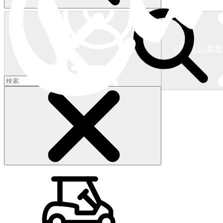
ログイン/新
ショッピングカート
(
0
)