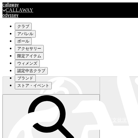
callaway
CALLAWAY
odyssey
ODYSSEY
travismathew
クラブ
アパレル
ボール
outlet
アクセサリー
OUTLET
限定アイテム
ウィメンズ
キャロウェイアパレルはこちら>>>
認定中古クラブ
ブランド
ストア・イベント
注文状況
キャロウェイアパレルはこちら>>>