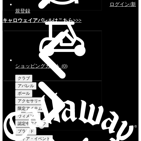
ログイン/新
規登録
キャロウェイアパレルはこちら>>>
ショッピングカート
(
0
)
クラブ
アパレル
ボール
アクセサリー
限定アイテム
ウィメンズ
認定中古クラブ
ブランド
ストア・イベント