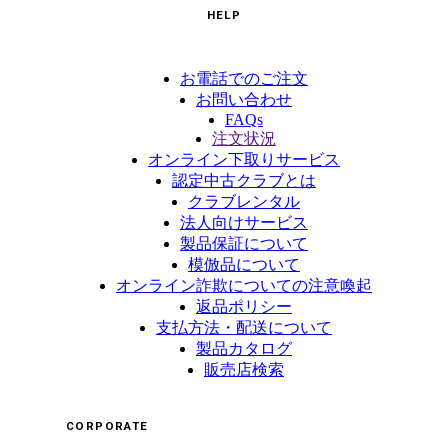
HELP
お電話でのご注文
お問い合わせ
FAQs
注文状況
オンライン下取りサービス
認定中古クラブとは
クラブレンタル
法人向けサービス
製品保証について
模倣品について
オンライン詐欺についての注意喚起
返品ポリシー
支払方法・配送について
製品カタログ
販売店検索
CORPORATE