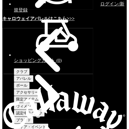
ログイン/新
規登録
キャロウェイアパレルはこちら>>>
ショッピングカート
(
0
)
クラブ
アパレル
ボール
アクセサリー
限定アイテム
ウィメンズ
認定中古クラブ
ブランド
ストア・イベント