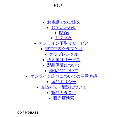
HELP
お電話でのご注文
お問い合わせ
FAQs
注文状況
オンライン下取りサービス
認定中古クラブとは
クラブレンタル
法人向けサービス
製品保証について
模倣品について
オンライン詐欺についての注意喚起
返品ポリシー
支払方法・配送について
製品カタログ
販売店検索
CORPORATE