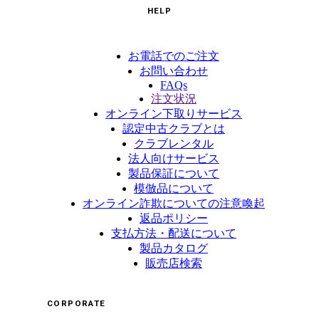
HELP
お電話でのご注文
お問い合わせ
FAQs
注文状況
オンライン下取りサービス
認定中古クラブとは
クラブレンタル
法人向けサービス
製品保証について
模倣品について
オンライン詐欺についての注意喚起
返品ポリシー
支払方法・配送について
製品カタログ
販売店検索
CORPORATE