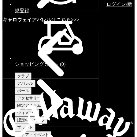
ログイン/新
規登録
キャロウェイアパレルはこちら>>>
ショッピングカート
(
0
)
クラブ
アパレル
ボール
アクセサリー
限定アイテム
ウィメンズ
認定中古クラブ
ブランド
ストア・イベント