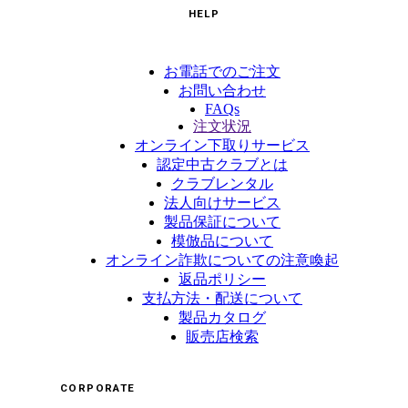
HELP
お電話でのご注文
お問い合わせ
FAQs
注文状況
オンライン下取りサービス
認定中古クラブとは
クラブレンタル
法人向けサービス
製品保証について
模倣品について
オンライン詐欺についての注意喚起
返品ポリシー
支払方法・配送について
製品カタログ
販売店検索
CORPORATE