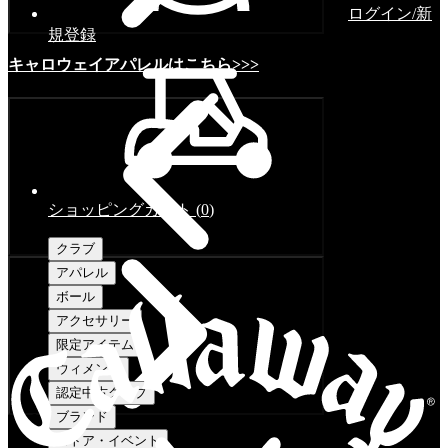
ログイン/新
規登録
キャロウェイアパレルはこちら>>>
ショッピングカート
(
0
)
クラブ
アパレル
ボール
アクセサリー
限定アイテム
ウィメンズ
認定中古クラブ
ブランド
ストア・イベント