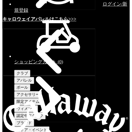
ログイン/新
規登録
キャロウェイアパレルはこちら>>>
ショッピングカート
(
0
)
クラブ
アパレル
ボール
アクセサリー
限定アイテム
ウィメンズ
認定中古クラブ
ブランド
ストア・イベント