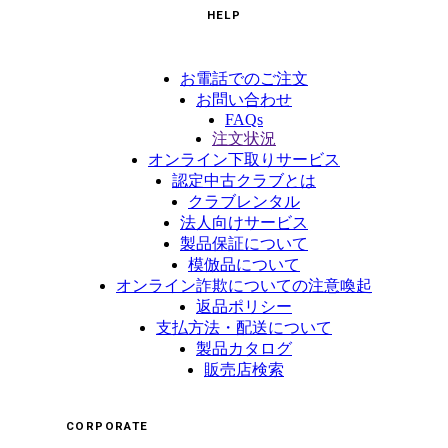
HELP
お電話でのご注文
お問い合わせ
FAQs
注文状況
オンライン下取りサービス
認定中古クラブとは
クラブレンタル
法人向けサービス
製品保証について
模倣品について
オンライン詐欺についての注意喚起
返品ポリシー
支払方法・配送について
製品カタログ
販売店検索
CORPORATE