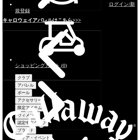
ログイン/新
規登録
キャロウェイアパレルはこちら>>>
ショッピングカート
(
0
)
クラブ
アパレル
ボール
アクセサリー
限定アイテム
ウィメンズ
認定中古クラブ
ブランド
ストア・イベント