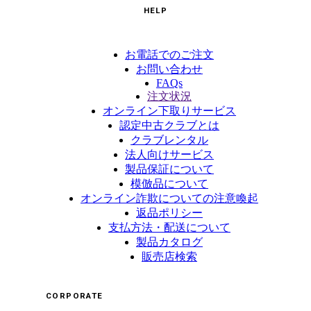
HELP
お電話でのご注文
お問い合わせ
FAQs
注文状況
オンライン下取りサービス
認定中古クラブとは
クラブレンタル
法人向けサービス
製品保証について
模倣品について
オンライン詐欺についての注意喚起
返品ポリシー
支払方法・配送について
製品カタログ
販売店検索
CORPORATE