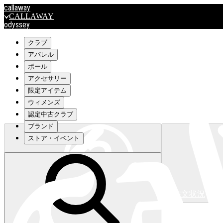
callaway
CALLAWAY
odyssey
ODYSSEY
travismathew
クラブ
アパレル
ボール
outlet
アクセサリー
OUTLET
限定アイテム
ウィメンズ
キャロウェイアパレルはこちら>>>
認定中古クラブ
ブランド
ストア・イベント
注文状況
キャロウェイアパレルはこちら>>>