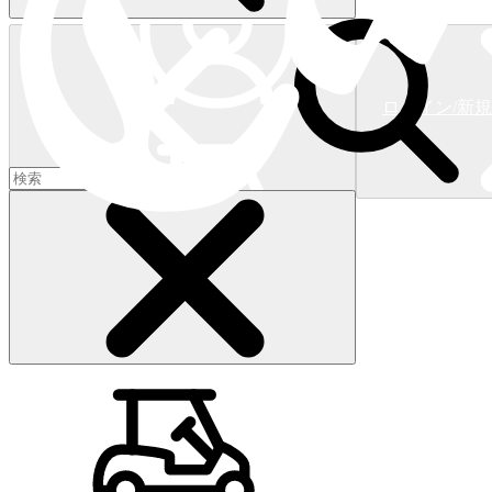
ログイン/新
ショッピングカート
(
0
)