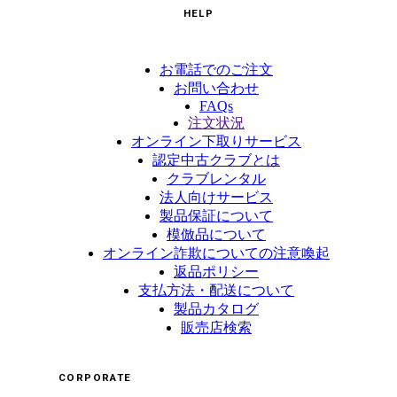
HELP
お電話でのご注文
お問い合わせ
FAQs
注文状況
オンライン下取りサービス
認定中古クラブとは
クラブレンタル
法人向けサービス
製品保証について
模倣品について
オンライン詐欺についての注意喚起
返品ポリシー
支払方法・配送について
製品カタログ
販売店検索
CORPORATE