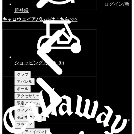
ログイン/新
規登録
キャロウェイアパレルはこちら>>>
ショッピングカート
(
0
)
クラブ
アパレル
ボール
アクセサリー
限定アイテム
ウィメンズ
認定中古クラブ
ブランド
ストア・イベント