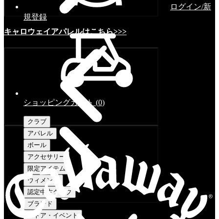
ログイン/新
規登録
キャロウェイアパレルはこちら>>>
ショッピングカート
(
0
)
クラブ
アパレル
ボール
アクセサリー
限定アイテム
ウィメンズ
認定中古クラブ
ブランド
ストア・イベント