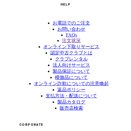
HELP
お電話でのご注文
お問い合わせ
FAQs
注文状況
オンライン下取りサービス
認定中古クラブとは
クラブレンタル
法人向けサービス
製品保証について
模倣品について
オンライン詐欺についての注意喚起
返品ポリシー
支払方法・配送について
製品カタログ
販売店検索
CORPORATE