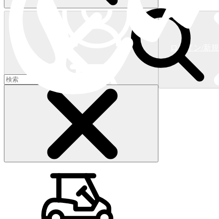
ログイン/新
ショッピングカート
(
0
)