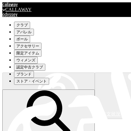
callaway
CALLAWAY
odyssey
ODYSSEY
travismathew
クラブ
アパレル
ボール
outlet
アクセサリー
OUTLET
限定アイテム
ウィメンズ
キャロウェイアパレルはこちら>>>
認定中古クラブ
ブランド
ストア・イベント
注文状況
キャロウェイアパレルはこちら>>>