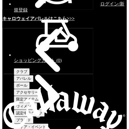
ログイン/新
規登録
キャロウェイアパレルはこちら>>>
ショッピングカート
(
0
)
クラブ
アパレル
ボール
アクセサリー
限定アイテム
ウィメンズ
認定中古クラブ
ブランド
ストア・イベント