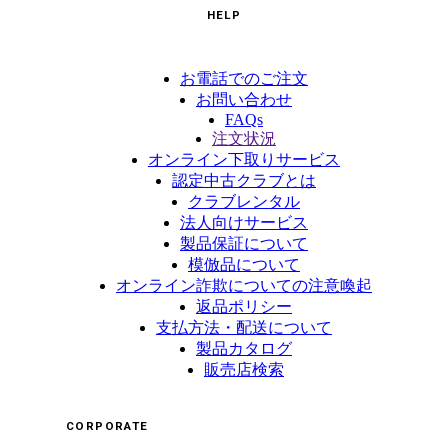
HELP
お電話でのご注文
お問い合わせ
FAQs
注文状況
オンライン下取りサービス
認定中古クラブとは
クラブレンタル
法人向けサービス
製品保証について
模倣品について
オンライン詐欺についての注意喚起
返品ポリシー
支払方法・配送について
製品カタログ
販売店検索
CORPORATE