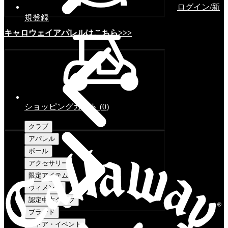
ログイン/新
規登録
キャロウェイアパレルはこちら>>>
ショッピングカート
(
0
)
クラブ
アパレル
ボール
アクセサリー
限定アイテム
ウィメンズ
認定中古クラブ
ブランド
ストア・イベント