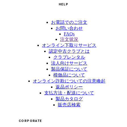
HELP
お電話でのご注文
お問い合わせ
FAQs
注文状況
オンライン下取りサービス
認定中古クラブとは
クラブレンタル
法人向けサービス
製品保証について
模倣品について
オンライン詐欺についての注意喚起
返品ポリシー
支払方法・配送について
製品カタログ
販売店検索
CORPORATE