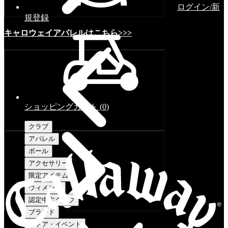
ログイン/新
規登録
キャロウェイアパレルはこちら>>>
ショッピングカート
(
0
)
クラブ
アパレル
ボール
アクセサリー
限定アイテム
ウィメンズ
認定中古クラブ
ブランド
ストア・イベント