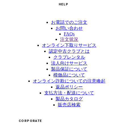
HELP
お電話でのご注文
お問い合わせ
FAQs
注文状況
オンライン下取りサービス
認定中古クラブとは
クラブレンタル
法人向けサービス
製品保証について
模倣品について
オンライン詐欺についての注意喚起
返品ポリシー
支払方法・配送について
製品カタログ
販売店検索
CORPORATE