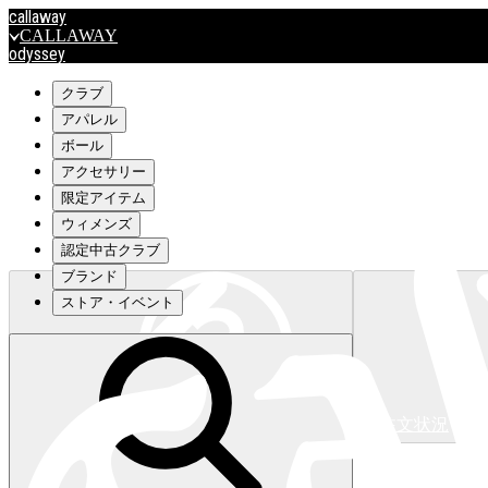
callaway
CALLAWAY
odyssey
ODYSSEY
travismathew
クラブ
アパレル
ボール
outlet
アクセサリー
OUTLET
限定アイテム
ウィメンズ
キャロウェイアパレルはこちら>>>
認定中古クラブ
ブランド
ストア・イベント
注文状況
キャロウェイアパレルはこちら>>>