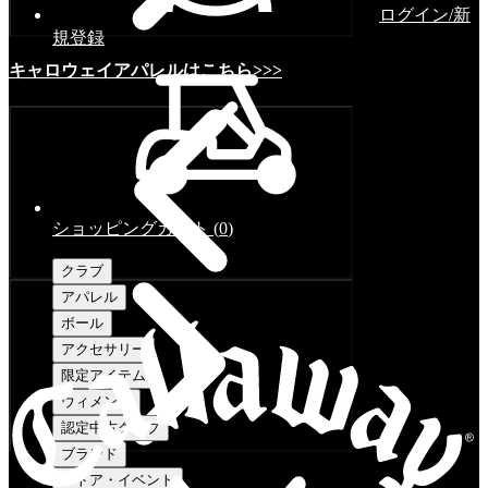
ログイン/新
規登録
キャロウェイアパレルはこちら>>>
ショッピングカート
(
0
)
クラブ
アパレル
ボール
アクセサリー
限定アイテム
ウィメンズ
認定中古クラブ
ブランド
ストア・イベント