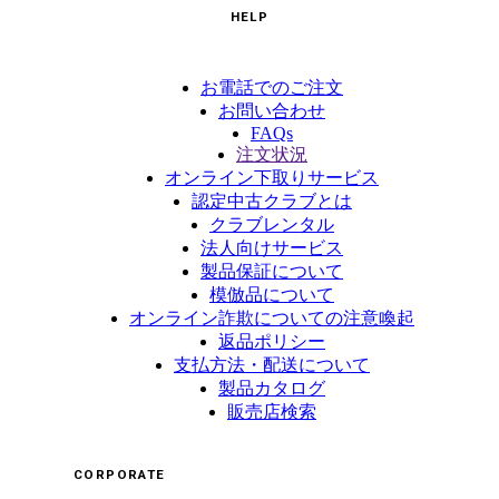
HELP
お電話でのご注文
お問い合わせ
FAQs
注文状況
オンライン下取りサービス
認定中古クラブとは
クラブレンタル
法人向けサービス
製品保証について
模倣品について
オンライン詐欺についての注意喚起
返品ポリシー
支払方法・配送について
製品カタログ
販売店検索
CORPORATE